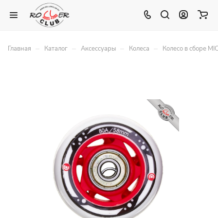
–
–
–
–
Главная
Каталог
Аксессуары
Колеса
Колесо в сборе MI