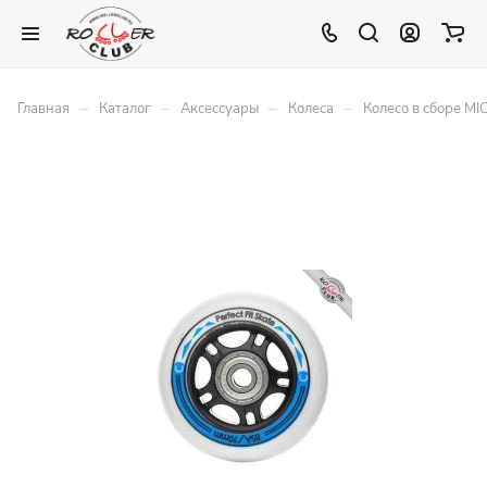
–
–
–
–
Главная
Каталог
Аксессуары
Колеса
Колесо в сборе MI