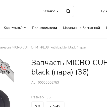
Каталог
+7 
Как купить?
Производители
Магазин на Басманной
апчасть MICRO CUFF for MT-PLUS (with backle) black (пара)
Запчасть MICRO CUFF
black (пара) (36)
Арт.
00000006753
Размер :
36
36
37-42