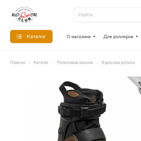
Каталог
О магазине
Для роллеров
–
–
–
–
Главная
Каталог
Роликовые коньки
Взрослые ролики