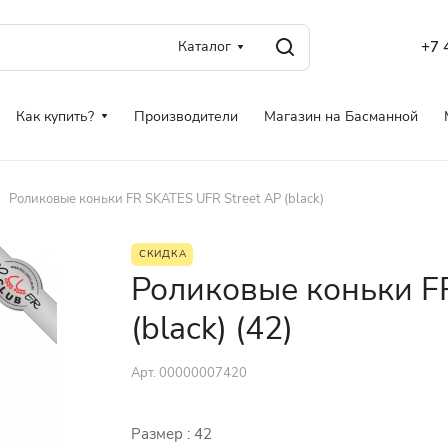
Каталог
+7 
Как купить?
Производители
Магазин на Басманной
Роликовые коньки FR SKATES UFR Street AP (black)
СКИДКА
Роликовые коньки F
(black) (42)
Арт.
00000007420
Размер :
42