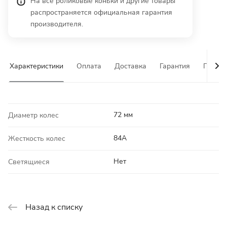
На все роликовые коньки и другие товары
распространяется официальная гарантия
производителя.
Характеристики
Оплата
Доставка
Гарантия
Почему
72 мм
Диаметр колес
84A
Жесткость колес
Нет
Светящиеся
Назад к списку