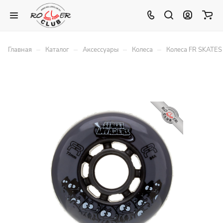
–
–
–
–
Главная
Каталог
Аксессуары
Колеса
Колеса FR SKATE