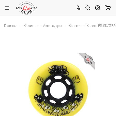
–
–
–
–
Главная
Каталог
Аксессуары
Колеса
Колеса FR SKATE