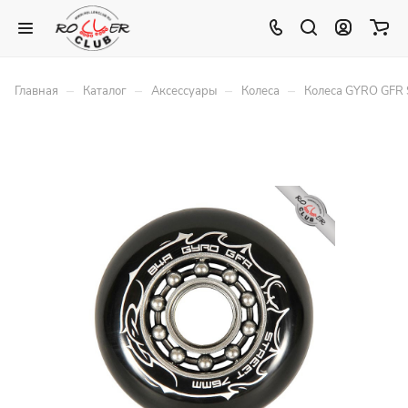
–
–
–
–
Главная
Каталог
Аксессуары
Колеса
Колеса GYRO GFR 