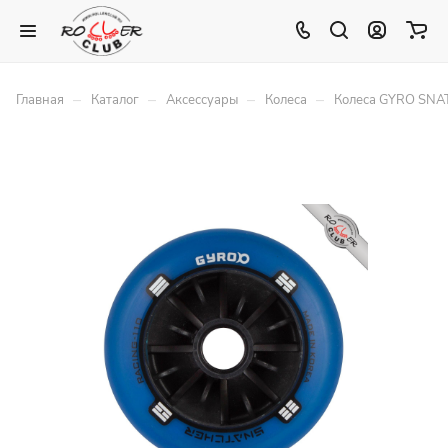
–
–
–
–
Главная
Каталог
Аксессуары
Колеса
Колеса GYRO SNA