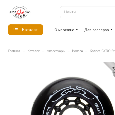
Каталог
О магазине
Для роллеров
–
–
–
–
Главная
Каталог
Аксессуары
Колеса
Колеса GYRO St