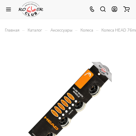
–
–
–
–
Главная
Каталог
Аксессуары
Колеса
Колеса HEAD 76mm