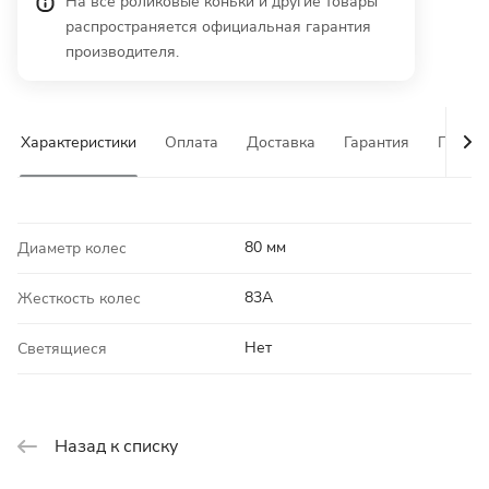
На все роликовые коньки и другие товары
распространяется официальная гарантия
производителя.
Характеристики
Оплата
Доставка
Гарантия
Почему
80 мм
Диаметр колес
83A
Жесткость колес
Нет
Светящиеся
Назад к списку