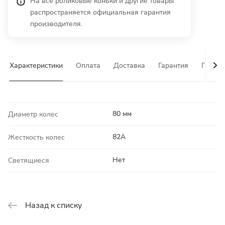
На все роликовые коньки и другие товары
распространяется официальная гарантия
производителя.
Характеристики
Оплата
Доставка
Гарантия
Почему
80 мм
Диаметр колес
82A
Жесткость колес
Нет
Светящиеся
Назад к списку