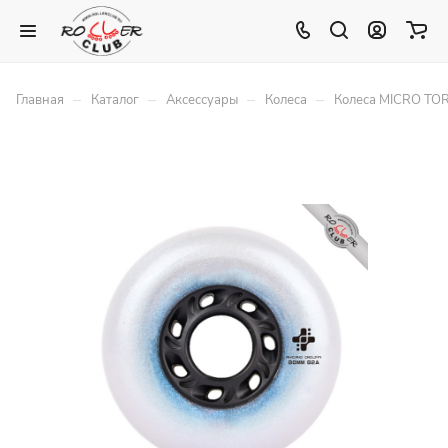
–
–
–
–
Главная
Каталог
Аксессуары
Колеса
Колеса MICRO TOR