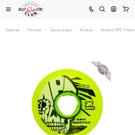
–
–
–
–
Главная
Каталог
Аксессуары
Колеса
Колеса MPC Frees