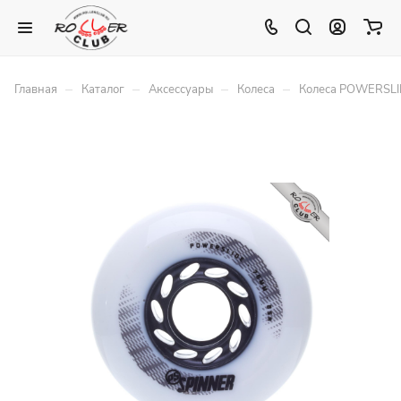
–
–
–
–
Главная
Каталог
Аксессуары
Колеса
Колеса POWERSLID