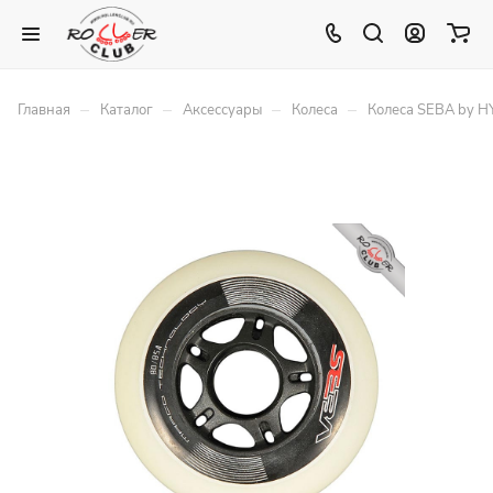
–
–
–
–
Главная
Каталог
Аксессуары
Колеса
Колеса SEBA by 