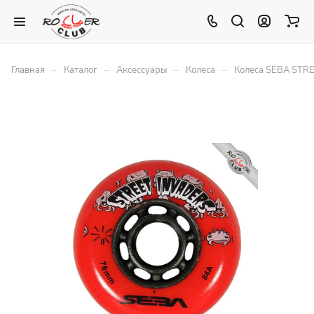
–
–
–
–
Главная
Каталог
Аксессуары
Колеса
Колеса SEBA STR