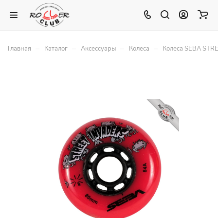
–
–
–
–
Главная
Каталог
Аксессуары
Колеса
Колеса SEBA STR