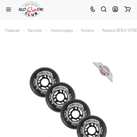
–
–
–
–
Главная
Каталог
Аксессуары
Колеса
Колеса SEBA STR