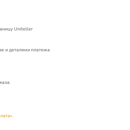
ницу Uniteller
зе и деталями платежа
каза.
лата»
.