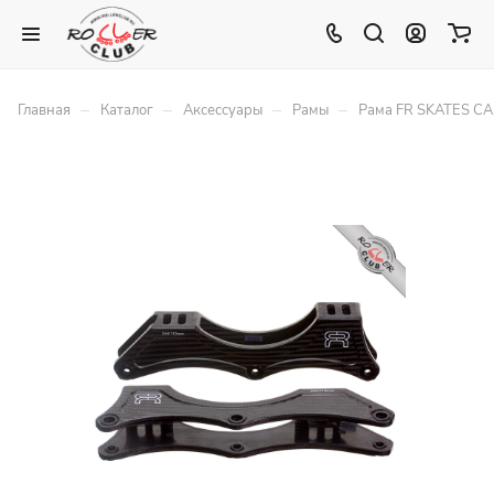
–
–
–
–
Главная
Каталог
Аксессуары
Рамы
Рама FR SKATES C