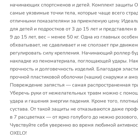
начинающих спортсменов и детей. Комплект защиты OX
самые уязвимые точки тела, которые чаще всего стр
отличными показателями за приемлемую цену. Идеальн
для детей и подростков от 3 до 15 лет и представлен в 3
9 до 15 лет, вес – менее 50 кг. Одна из главных особ
обхватывает, не сдавливает и не сползает при движе
регулировать силу крепления. Начинающий роллер бу
накладке из пеноматериала, поглощающей удары. Нак
прочность и долговечность изделий. Благодаря эласт
прочной пластиковой оболочки (чашки) снаружи и амо
Повреждение запястья — самая распространенная трав
Уберечь руки от нежелательных травм можно с помощь
удара и гашения энергии падения. Кроме того, плотны
сустава. От такой защиты не отказываются даже про
в 7 расцветках — от ярко голубого до нежно розового
Чувствуйте себя уверенно во время любимой активнос
OXELO!