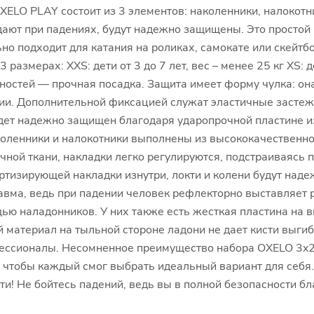
ELO PLAY состоит из 3 элементов: наколенники, налокотн
адают при падениях, будут надежно защищены. Это просто
о подходит для катания на роликах, самокате или скейтб
 размерах: XXS: дети от 3 до 7 лет, вес – менее 25 кг XS: де
енностей — прочная посадка. Защита имеет форму чулка: она
нии. Дополнительной фиксацией служат эластичные застеж
дет надежно защищен благодаря ударопрочной пластине из
оленники и налокотники выполнены из высококачественно
ичной ткани, накладки легко регулируются, подстраиваясь
ртизирующей накладки изнутри, локти и колени будут над
ма, ведь при падении человек рефлекторно выставляет ру
ю наладонников. У них также есть жесткая пластина на в
й материал на тыльной стороне ладони не дает кисти выги
фессионалы. Несомненное преимущество набора OXELO 3x
, чтобы каждый смог выбрать идеальный вариант для себя.
ти! Не бойтесь падений, ведь вы в полной безопасности 