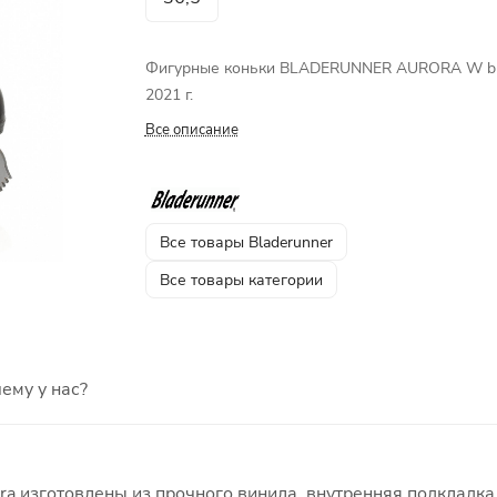
Фигурные коньки BLADERUNNER AURORA W bl
2021 г.
Все описание
Все товары Bladerunner
Все товары категории
ему у нас?
ra изготовлены из прочного винила, внутренняя подкладка