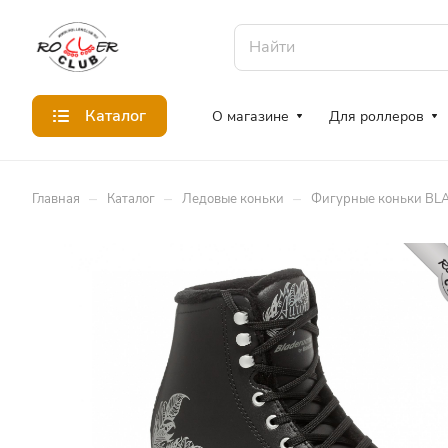
Каталог
О магазине
Для роллеров
–
–
–
Главная
Каталог
Ледовые коньки
Фигурные коньки BL