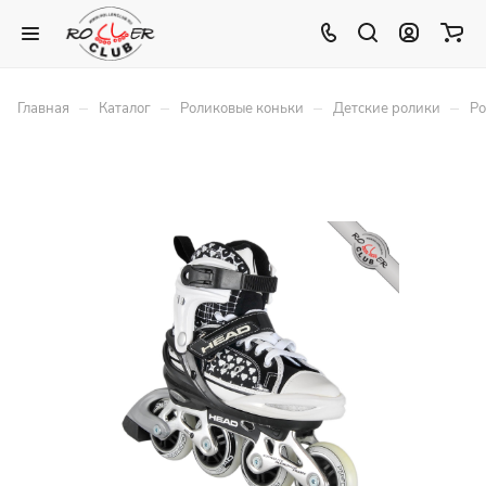
–
–
–
–
Главная
Каталог
Роликовые коньки
Детские ролики
Ро