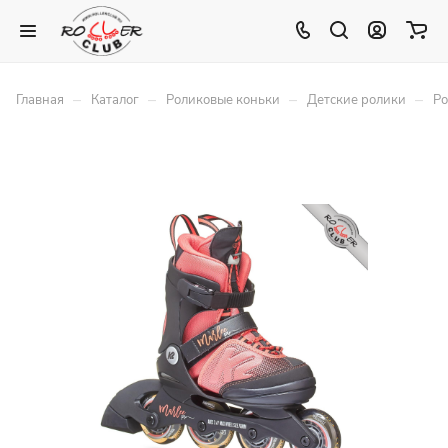
–
–
–
–
Главная
Каталог
Роликовые коньки
Детские ролики
Ро