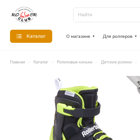
Каталог
О магазине
Для роллеров
–
–
–
–
Главная
Каталог
Роликовые коньки
Детские ролики