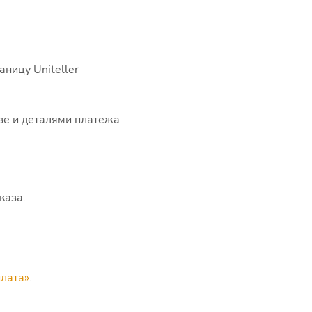
ницу Uniteller
зе и деталями платежа
каза.
лата»
.