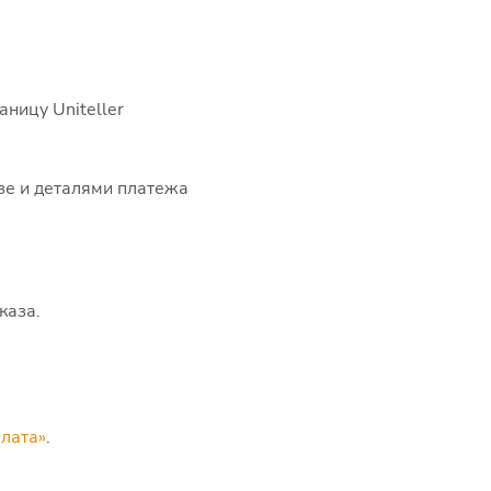
ницу Uniteller
зе и деталями платежа
каза.
лата»
.