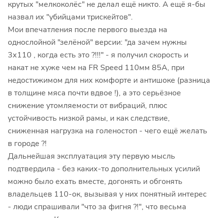
крутых "мелкоколёс" не делал ещё никто. А ещё я-бы
назвал их "убийцами трискейтов".
Мои впечатления после первого выезда на
однослойной "зелёной" версии: "да зачем нужны
3х110 , когда есть это ?!!!" - я получил скорость и
накат не хуже чем на FR Speed 110мм 85А, при
недостижимом для них комфорте и антишоке (разница
в толщине мяса почти вдвое !), а это серьёзное
снижение утомляемости от вибраций, плюс
устойчивость низкой рамы, и как следствие,
сниженная нагрузка на голеностоп - чего ещё желать
в городе ?!
Дальнейшая эксплуатация эту первую мысль
подтвердила - без каких-то дополнительных усилий
можно было ехать вместе, догонять и обгонять
владельцев 110-ок, вызывая у них понятный интерес
- люди спрашивали "что за фигня ?!", что весьма