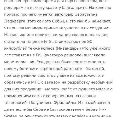
И вот теперь самое время для пары слов о том, кого
роллерам за всю эту красоту благодарить. На колёсах
помимо прочего имеется автограф Себастьяна
Лаффарга (того самого Себы), и это как-бы намекает,
что он как минимум принимал участие в их создании.
Насколько мне видится, ситуация складывалась так:
ставить на топовые Fr SL стоимостью под 90
килорублей те-же колёса (Инвайдеры) что уже много
лет ставятся на Fr1 (вчетверо дешевле) выглядело
моветоном - колёса должны были соответствовать
новому ботинку и карбоновой раме хотя-бы ценой,
поэтому решили сделать лучшее из возможного, и
обратились к MPC с заказом на разработку необычной
для них продукции - мелких колёс из лучшего мяса и с
применением самых совершенных на сегодня
технологий. Получились Фристайлы. И на мой взгляд,
даже если-бы Себа не был основателем Seba и FR-
Skates, за одну только эту затею с колёсами можно на