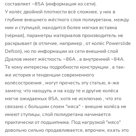
составляет ~85А (информация из сети).
У колёс двойной плотности всё сложнее, у них в
глубине внешнего жёсткого слоя полиуретана, между
ним и ступицей, находится более мягкая вставка
(чёрная), параметры материалов производитель не
раскрывает (в отличие, например , от колёс Powerslide
Defcon), но по информации из сети внешний слой
Дуалов имеет жёсткость ~86А , а внутренний ~84A.
Те кому интересны подробности конструкции , а так-
же история и тенденции современного
колёсостроения , могут прочесть эту статью, я-же
замечу, что наощупь и на ходу те и другие колёса
мягче ожидаемых 85А, хотя не исключаю , что это
связано с большим слоем "мяса" - внешне колёса не
имеют ступицы, слой полиуретана начинается
практически от подшипника. Под нагрузкой "мясо"
довольно сильно продавливается, впрочем, ехать это