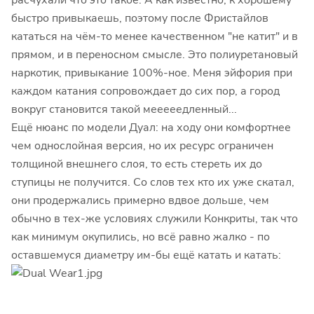
расчухали что это такое. А как известно, к хорошему
быстро привыкаешь, поэтому после Фристайлов
кататься на чём-то менее качественном "не катит" и в
прямом, и в переносном смысле. Это полиуретановый
наркотик, привыкание 100%-ное. Меня эйфория при
каждом катания сопровождает до сих пор, а город
вокруг становится такой мееееедленный...
Ещё нюанс по модели Дуал: на ходу они комфортнее
чем однослойная версия, но их ресурс ограничен
толщиной внешнего слоя, то есть стереть их до
ступицы не получится. Со слов тех кто их уже скатал,
они продержались примерно вдвое дольше, чем
обычно в тех-же условиях служили Конкриты, так что
как минимум окупились, но всё равно жалко - по
оставшемуся диаметру им-бы ещё катать и катать: