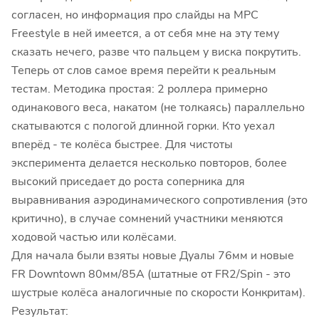
согласен, но информация про слайды на MPC
Freestyle в ней имеется, а от себя мне на эту тему
сказать нечего, разве что пальцем у виска покрутить.
Теперь от слов самое время перейти к реальным
тестам. Методика простая: 2 роллера примерно
одинакового веса, накатом (не толкаясь) параллельно
скатываются с пологой длинной горки. Кто уехал
вперёд - те колёса быстрее. Для чистоты
эксперимента делается несколько повторов, более
высокий приседает до роста соперника для
выравнивания аэродинамического сопротивления (это
критично), в случае сомнений участники меняются
ходовой частью или колёсами.
Для начала были взяты новые Дуалы 76мм и новые
FR Downtown 80мм/85А (штатные от FR2/Spin - это
шустрые колёса аналогичные по скорости Конкритам).
Результат: