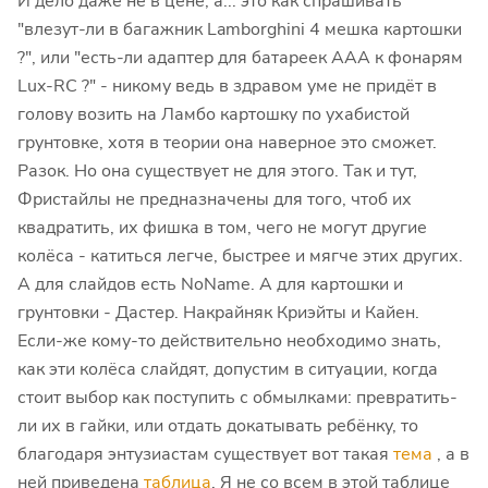
И дело даже не в цене, а... это как спрашивать
"влезут-ли в багажник Lamborghini 4 мешка картошки
?", или "есть-ли адаптер для батареек ААА к фонарям
Lux-RC ?" - никому ведь в здравом уме не придёт в
голову возить на Ламбо картошку по ухабистой
грунтовке, хотя в теории она наверное это сможет.
Разок. Но она существует не для этого. Так и тут,
Фристайлы не предназначены для того, чтоб их
квадратить, их фишка в том, чего не могут другие
колёса - катиться легче, быстрее и мягче этих других.
А для слайдов есть NoName. А для картошки и
грунтовки - Дастер. Накрайняк Криэйты и Кайен.
Если-же кому-то действительно необходимо знать,
как эти колёса слайдят, допустим в ситуации, когда
стоит выбор как поступить с обмылками: превратить-
ли их в гайки, или отдать докатывать ребёнку, то
благодаря энтузиастам существует вот такая
тема
, а в
ней приведена
таблица
. Я не со всем в этой таблице