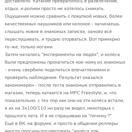
доставляло. Катание превратилось в развлечение,
отдых, и ролики просто не хотелось снимать.
Ощущения можно сравнить с покупкой новых, более
качественных наушников или колонок - начинаешь
слышать новое в знакомых записях, заново всё
переслушивать, и трудно оторваться. Вот примерно
то-же, только ногами.
Затем начались "эксперименты на людях", и колёса
были предложены прокатиться кое-кому из знакомых
- очень свербило поделиться впечатлениями и
проверить наблюдения. Результат оказался
закономерен - после теста знакомые отправились в
магазин, теперь катаются на MPC Freestyle, и, что
показательно, с тех пор как они на эти колёса встали,
я их на 3х100/110 ни разу не видел, некоторых с
прошлого лета. И я не спрашиваю их "почему ?".
Ещё в ВК, на форуме, и просто в общении роллеры
иногда просили посоветовать "колёса для