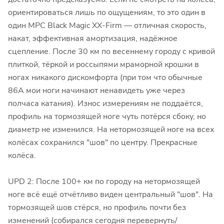
ориентироваться лишь по ощущениям, то это один в
один MPC Black Magic XX-Firm — отличная скорость,
накат, эффективная амортизация, надёжное
сцепление. После 30 км по весеннему городу с кривой
плиткой, тёркой и россыпями мраморной крошки в
ногах никакого дискомфорта (при том что обычные
86А мои ноги начинают ненавидеть уже через
полчаса катания). Износ измерениям не поддаётся,
профиль на тормозящей ноге чуть потёрся сбоку, но
диаметр не изменился. На нетормозящей ноге на всех
колёсах сохранился "шов" по центру. Прекрасные
колёса.
UPD 2: После 100+ км по городу на нетормозящей
ноге всё ещё отчётливо виден центральный "шов". На
тормозящей шов стёрся, но профиль почти без
изменений (собирался сегодня перевернуть/