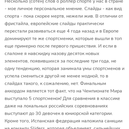
Несколько (сотен) слов о роллер спорте у нас в стране
- мое личное персональное мнение. Слайды - как вид
спорта - пока скорее мертв, нежели жив. В отличии от
фристайла, европейские слайды практически
перестали развиваться еще 4 года назад и в Европе
доминируют те же спортсменки, которые вышли в топ
еще примерно после первого пришествия. И если в
слаломе я навскидку назову десяток новых
элементов, появившихся за последние три года, не
одну тенденцию, которая занимала умы спортсменов и
успела смениться другой не менее модной, то в
слайдах такого, к сожалению, нет. Финальным
аккордом является тот факт, что на Чемпионате Мира
выступало 5 спортсменок! Для сравнения в классике
даже на локальных российских соревнованиях
выступают до 30 девочек в юниорской категории.
Кроме того, Испанская федерация наложила санкции
на команду Sliders, которая объединяет сильнейших