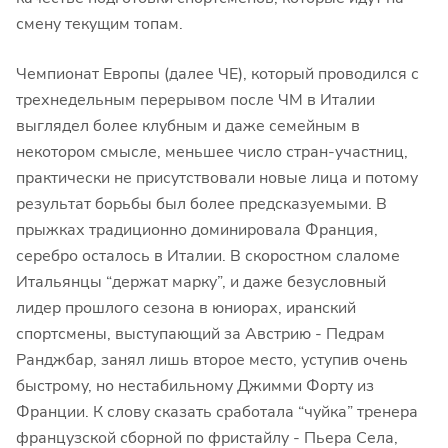
смену текущим топам.
Чемпионат Европы (далее ЧЕ), который проводился с
трехнедельным перерывом после ЧМ в Италии
выглядел более клубным и даже семейным в
некотором смысле, меньшее число стран-участниц,
практически не присутствовали новые лица и потому
результат борьбы был более предсказуемыми. В
прыжках традиционно доминировала Франция,
серебро осталось в Италии. В скоростном слаломе
Итальянцы “держат марку”, и даже безусловный
лидер прошлого сезона в юниорах, иранский
спортсмены, выступающий за Австрию - Педрам
Ранджбар, занял лишь второе место, уступив очень
быстрому, но нестабильному Джимми Форту из
Франции. К слову сказать сработала “чуйка” тренера
французской сборной по фристайлу - Пьера Села,