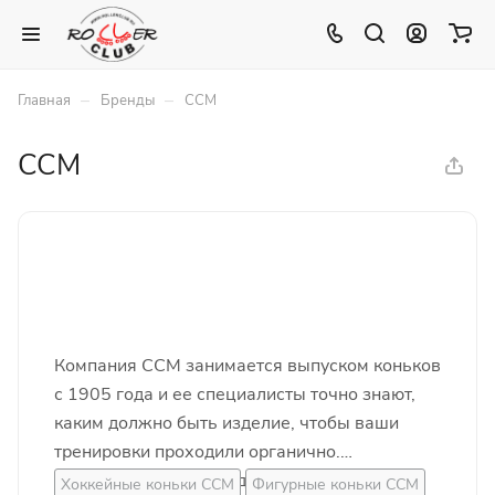
–
–
Главная
Бренды
CCM
CCM
Компания ССМ занимается выпуском коньков
с 1905 года и ее специалисты точно знают,
каким должно быть изделие, чтобы ваши
тренировки проходили органично.
Красноречивым тому доказательством
Хоккейные коньки CCM
Фигурные коньки CCM