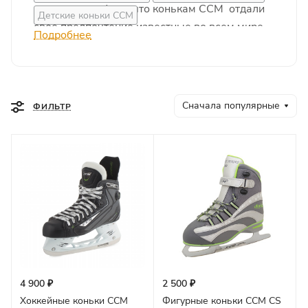
является тот факт, что конькам CCM отдали
Детские коньки CCM
свое предпочтение известные во всем мире
Подробнее
хоккеисты команд NHL.
Сначала популярные
ФИЛЬТР
4 900 ₽
2 500 ₽
Хоккейные коньки CCM
Фигурные коньки CCM CS