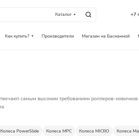
Каталог
+7 
Как купить?
Производители
Магазин на Басманной
твечают самым высоким требованиям роллеров-новичков и
ма.
Колеса PowerSlide
Колеса MPC
Колеса MICRO
Колеса Mat