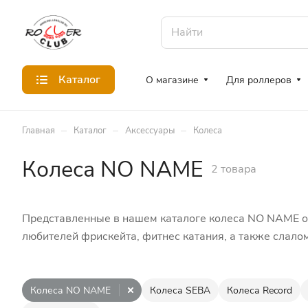
Каталог
О магазине
Для роллеров
–
–
–
Главная
Каталог
Аксессуары
Колеса
Колеса NO NAME
2 товара
Представленные в нашем каталоге колеса NO NAME о
любителей фрискейта, фитнес катания, а также слало
Колеса NO NAME
Колеса SEBA
Колеса Record