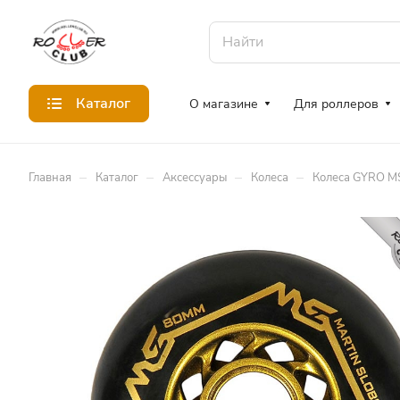
Каталог
О магазине
Для роллеров
–
–
–
–
Главная
Каталог
Аксессуары
Колеса
Колеса GYRO M