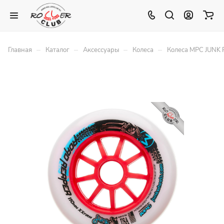
–
–
–
–
Главная
Каталог
Аксессуары
Колеса
Колеса MPC JUNK