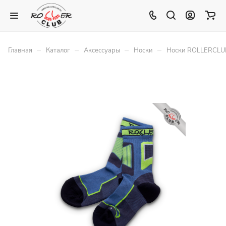
–
–
–
–
Главная
Каталог
Аксессуары
Носки
Носки ROLLERCLUB 