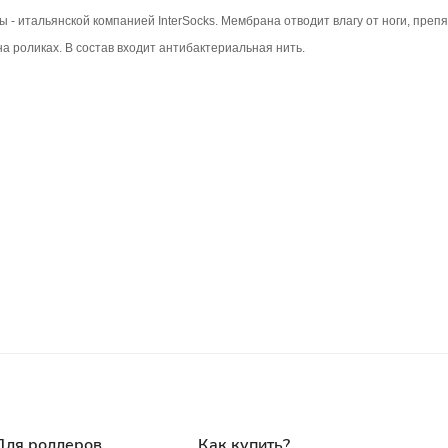
 итальянской компанией InterSocks. Мембрана отводит влагу от ноги, преп
а роликах. В состав входит антибактериальная нить.
Для роллеров
Как купить?