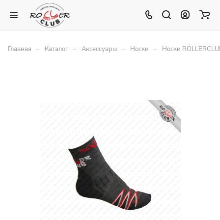
–
–
–
–
Главная
Каталог
Аксессуары
Носки
Носки ROLLERCLUB 