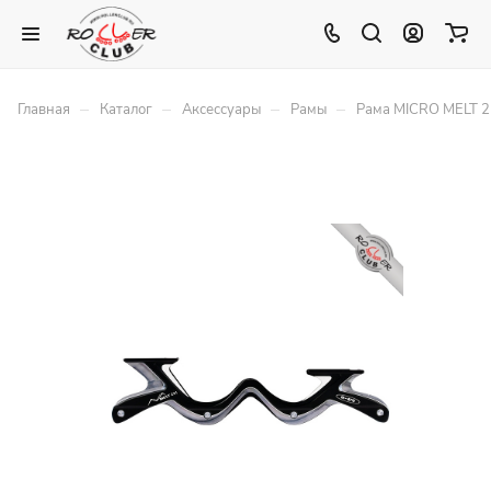
–
–
–
–
Главная
Каталог
Аксессуары
Рамы
Рама MICRO MELT 2