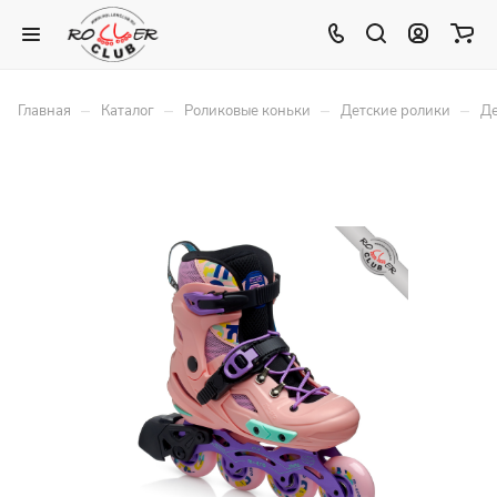
–
–
–
–
Главная
Каталог
Роликовые коньки
Детские ролики
Де