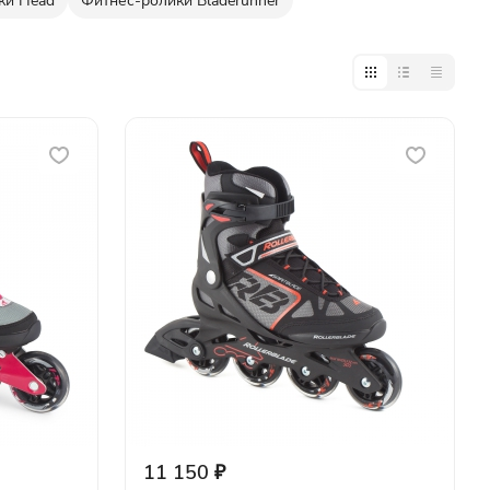
ки Head
Фитнес-ролики Bladerunner
11 150 ₽