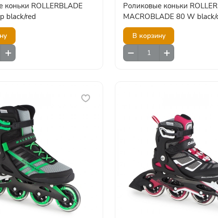
е коньки ROLLERBLADE
Роликовые коньки ROLLE
p black/red
MACROBLADE 80 W black/c
ну
В корзину