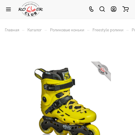
–
–
–
–
Главная
Каталог
Роликовые коньки
Freestyle ролики
Р