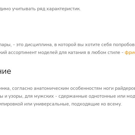
димо учитывать ряд характеристик.
пары, - это дисциплина, в которой вы хотите себя попробо
кий ассортимент моделей для катания в любом стиле -
фрис
ние
нка, согласно анатомическим особенностям ноги райдеро
ты и узоры, для мужских - сдержанные однотонные или м
кипировкой или универсальные, подходящие ко всему.