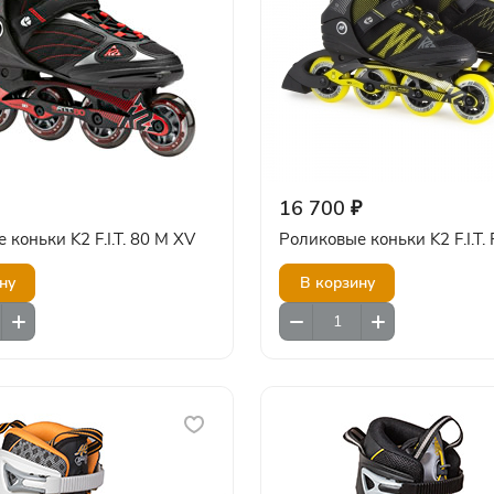
16 700 ₽
 коньки K2 F.I.T. 80 M XV
Роликовые коньки K2 F.I.T.
ну
В корзину