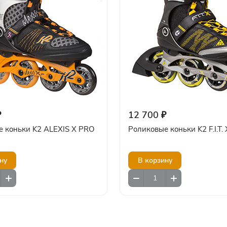
₽
12 700 ₽
е коньки K2 ALEXIS X PRO
Роликовые коньки K2 F.I.T.
ну
В корзину