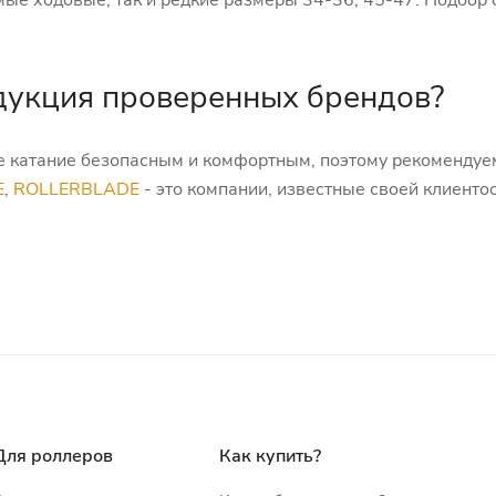
ые ходовые, так и редкие размеры 34-36, 45-47. Подбор 
дукция проверенных брендов?
ше катание безопасным и комфортным, поэтому рекомендуе
E
,
ROLLERBLADE
- это компании, известные своей клиент
Для роллеров
Как купить?