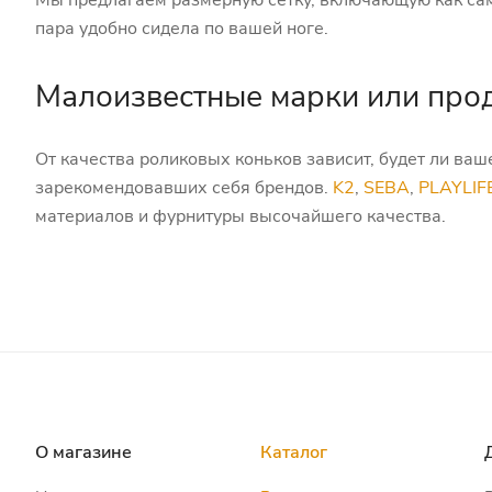
Мы предлагаем размерную сетку, включающую как сам
пара удобно сидела по вашей ноге.
Малоизвестные марки или про
От качества роликовых коньков зависит, будет ли ва
зарекомендовавших себя брендов.
K2
,
SEBA
,
PLAYLIF
материалов и фурнитуры высочайшего качества.
О магазине
Каталог