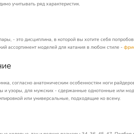
димо учитывать ряд характеристик.
пары, - это дисциплина, в которой вы хотите себя попробо
кий ассортимент моделей для катания в любом стиле -
фрис
ние
нка, согласно анатомическим особенностям ноги райдеро
ты и узоры, для мужских - сдержанные однотонные или м
кипировкой или универсальные, подходящие ко всему.