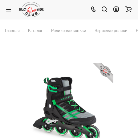
–
–
–
–
Главная
Каталог
Роликовые коньки
Взрослые ролики