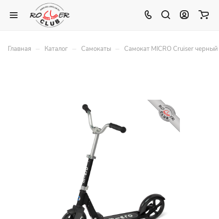
–
–
–
Главная
Каталог
Самокаты
Самокат MICRO Cruiser черный